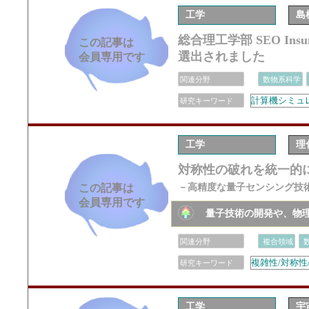
工学
島
総合理工学部 SEO In
この記事は
選出されました
会員専用です
関連分野
数物系科学
計算機シミュレ
研究キーワード
工学
理
対称性の破れを統一的
この記事は
－高精度な量子センシング技
会員専用です
量子技術の開発や、物
関連分野
複合領域
複雑性/対称性
研究キーワード
工学
宇