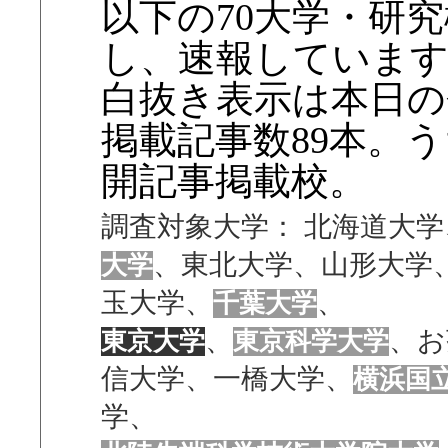
以下の70大学・研
し、速報していま
白抜き表示は本日の
掲載記事数89本。
開記事掲載校。
調査対象大学： 北海道大
、東北大学、山形大学
大学
玉大学、
、
千葉大学
、
、お
東京大学
東京科学大学
信大学、一橋大学、
横浜国
学、