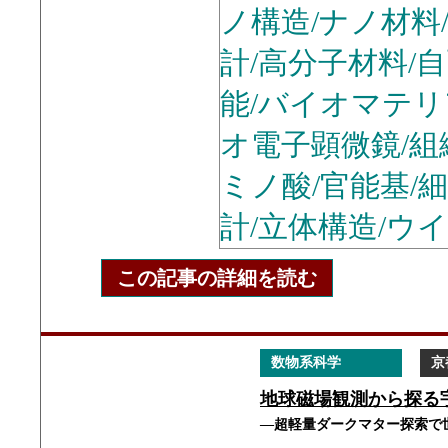
ノ構造/ナノ材料
計/高分子材料/
能/バイオマテリ
オ電子顕微鏡/組
ミノ酸/官能基/
計/立体構造/ウ
この記事の詳細を読む
数物系科学
京
地球磁場観測から探る
―超軽量ダークマター探索で