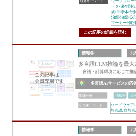
ワークフロー/
研究キーワード
ータ/保存則/
波/半導体/分解能/
治療/治療抵抗
マーカー/個別
この記事の詳細を読む
情報学
北
多言語LLM推論を最大2
―言語・計算環境に応じて推
この記事は
会員専用です
多言語AIサービスの応
関連分野
情報学
複
ハードウェア/
研究キーワード
然言語/自然言
情報学
北