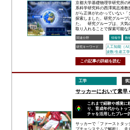
京都大学基礎物理学研究所の
系科学研究科の西澤篤志准教
がら正体がわかっていない「
探索しました。研究グループ
た。 研究グループは、大気
取り入れることで探索可能な周
関連分野
情報学
数
人工知能（AI
研究キーワード
波数/生産工学
この記事の詳細を読む
工学
筑
サッカーにおいて素早
これまで経験や感覚に
り、育成年代からトッ
チャを活用したプレー
サッカーで「ファーストタッ
プチャシステムで解析し、走