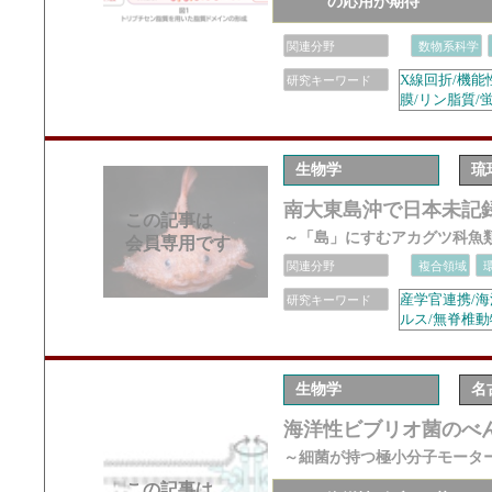
の応用が期待
関連分野
数物系科学
X線回折/機能
研究キーワード
膜/リン脂質/
生物学
琉
南大東島沖で日本未記
この記事は
～「島」にすむアカグツ科魚
会員専用です
関連分野
複合領域
産学官連携/海
研究キーワード
ルス/無脊椎動
生物学
名
海洋性ビブリオ菌のべん
～細菌が持つ極小分子モーター
この記事は