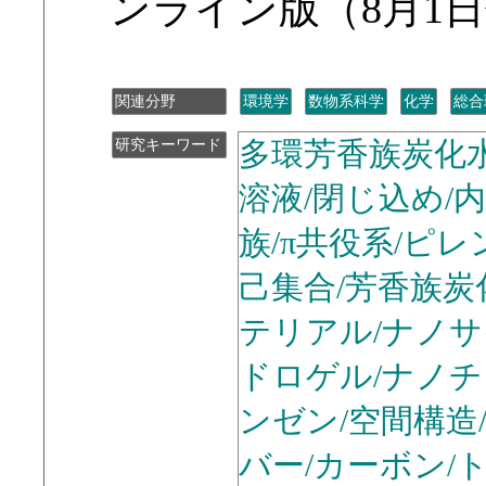
ンライン版（8月1
関連分野
環境学
数物系科学
化学
総合
多環芳香族炭化水
研究キーワード
溶液/閉じ込め/内
族/π共役系/ピレ
己集合/芳香族炭
テリアル/ナノサ
ドロゲル/ナノチ
ンゼン/空間構造
バー/カーボン/