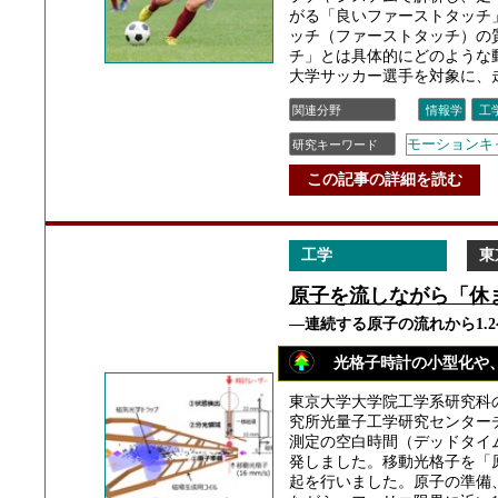
がる「良いファーストタッチ
ッチ（ファーストタッチ）の
チ」とは具体的にどのような
大学サッカー選手を対象に、走
関連分野
情報学
工
モーションキャ
研究キーワード
この記事の詳細を読む
工学
東
原子を流しながら「休
―連続する原子の流れから1.
光格子時計の小型化や
東京大学大学院工学系研究科
究所光量子工学研究センター
測定の空白時間（デッドタイ
発しました。移動光格子を「
起を行いました。原子の準備