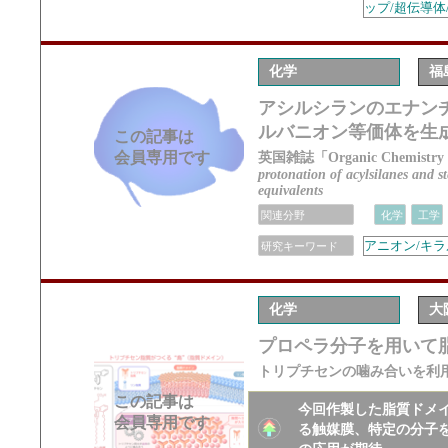
ップ/超伝導体
化学
福
アシルシランのエナンチ
ルバニオン等価体を生成
この記事は
会員専用です
英国雑誌「Organic Chemistr
protonation of acylsilanes and s
equivalents
関連分野
化学
工学
アニオン/キラ
研究キーワード
化学
大
プロペラ分子を用いて脂
トリプチセンの噛み合いを利
この記事は
今回作製した脂質ドメ
会員専用です
る触媒膜、特定の分子