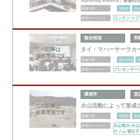
Marketing Research」履修院
関連分野
情報学
複
コンテンツ/プ
研究キーワード
複合領域
和
タイ・マハーサーラカ
この記事は
会員専用です
関連分野
複合領域
プレゼンテー
研究キーワード
環境学
筑
⽕⼭活動によって形成
この記事は
会員専用です
関連分野
環境学
数
火山噴火/火山
研究キーワード
ゲノム/遺伝子