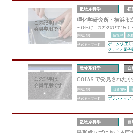
数物系科学
横
理化学研究所・横浜市
この記事は
～ひらけ、カガクのとびら！
会員専用です
関連分野
情報学
数
ゲーム/人工知
研究キーワード
クライオ電子顕
数物系科学
自
COIAS で発見され
この記事は
会員専用です
関連分野
複合領域
ボランティア/
研究キーワード
数物系科学
自
星形成ハブにおける巨