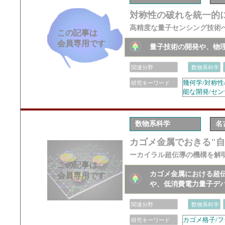
対称性の破れを統一的
高精度な量子センシング技術へ
この記事は
会員専用です
量子技術の開発や、物
関連分野
数物系科学
幾何学/対称性
研究キーワード
能な開発/セン
数物系科学
名
カゴメ金属でおきる"
ーカイラル超伝導の機構を解
この記事は
カゴメ金属における超
会員専用です
や、低消費電力量子デ
関連分野
数物系科学
カゴメ格子/フ
研究キーワード