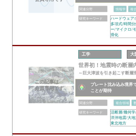
関連分野
情報学
複
ハードウェア/
研究キーワード
多項式/時間分
ー/マイクロ/
滑化
工学
大
世界初！地震時の断層
～巨大津波を引き起こす断層
この記事は
プレート沈み込み境界
会員専用です
ことが期待
関連分野
複合領域
活断層/幾何学
研究キーワード
洋沖地震/大地
東北地方