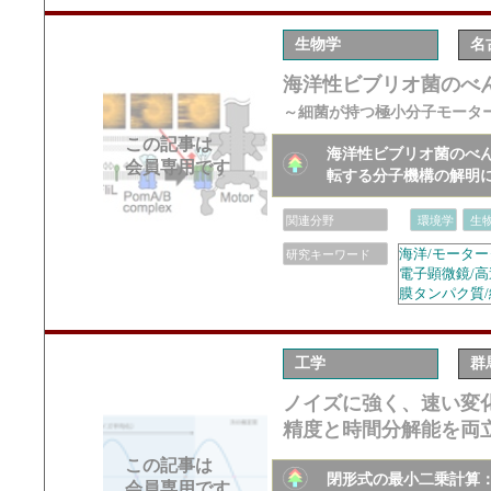
生物学
名
海洋性ビブリオ菌のべん
～細菌が持つ極小分子モータ
この記事は
海洋性ビブリオ菌のべん
会員専用です
転する分子機構の解明
関連分野
環境学
生
海洋/モーター
研究キーワード
電子顕微鏡/高
膜タンパク質/
工学
群
ノイズに強く、速い変
精度と時間分解能を両
この記事は
閉形式の最小二乗計算
会員専用です