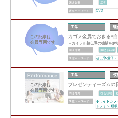
関連分野
工学
CVD
研究キーワード
工学
理
カゴメ金属でおきる“自
この記事は
会員専用です
－カイラル超伝導の機構を解
関連分野
数物系科学
超伝導/量子
研究キーワード
工学
筑
プレゼンティーズムの
この記事は
会員専用です
関連分野
複合領域
ホワイトカラー
研究キーワード
トフォン/睡眠