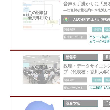
音声を手掛かりに「見
―映像解析量を約85%削減し
この記事は
会員専用です
AIの性能向上と計算効
関連分野
情報学
複
パターン認識/
研究キーワード
ムワーク/視覚
情報学
香
数理・データサイエン
この記事は
プ（代表校：香川大学
会員専用です
関連分野
情報学
複
人工知能（AI
研究キーワード
複合領域
千