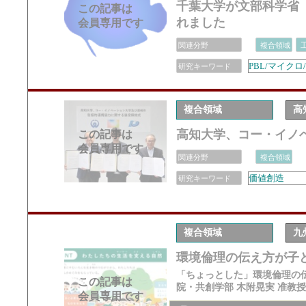
千葉大学が文部科学省
この記事は
れました
会員専用です
関連分野
複合領域
PBL/マイク
研究キーワード
複合領域
高
高知大学、コー・イノ
この記事は
会員専用です
関連分野
複合領域
価値創造
研究キーワード
複合領域
九
環境倫理の伝え方が子
「ちょっとした」環境倫理の伝
この記事は
院・共創学部 木附晃実 准教授
会員専用です