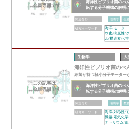
海洋性ビブリオ菌のべん
会員専用です
転する分子機構の解明
関連分野
環境学
生
海洋/モーター
研究キーワード
ウ素/病原性/
ル/構造変化/
生物学
大
海洋性ビブリオ菌のべん
細菌が持つ極小分子モーター
この記事は
海洋性ビブリオ菌のべん
会員専用です
転する分子機構の解明
関連分野
環境学
数
海洋/対称性/
研究キーワード
微鏡/電気化学
ナトリウム/細