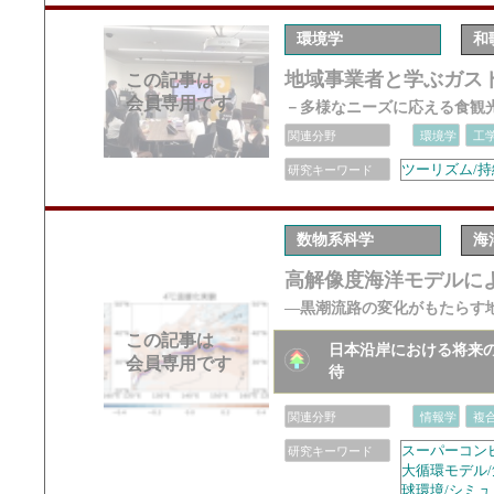
環境学
和
地域事業者と学ぶガス
この記事は
会員専用です
－多様なニーズに応える食観
関連分野
環境学
工
ツーリズム/持
研究キーワード
数物系科学
海
高解像度海洋モデルに
―黒潮流路の変化がもたらす
この記事は
日本沿岸における将来
会員専用です
待
関連分野
情報学
複
スーパーコンピ
研究キーワード
大循環モデル/
球環境/シミュ