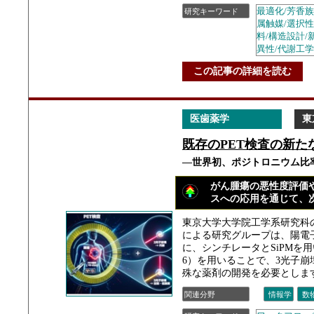
最適化/芳香族
研究キーワード
属触媒/選択性
料/構造設計/新
異性/代謝工学
この記事の詳細を読む
医歯薬学
東
既存のPET検査の新
―世界初、ポジトロニウム比率
がん腫瘍の悪性度評価
スへの応用を通じて、
東京大学大学院工学系研究科の島添 健
による研究グループは、陽電
に、シンチレータとSiPMを用
6）を用いることで、3光子
殊な薬剤の開発を必要とします
関連分野
情報学
数