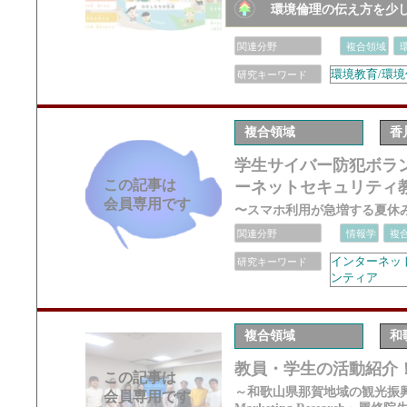
環境倫理の伝え方を少
関連分野
複合領域
環境教育/環境
研究キーワード
複合領域
香
学生サイバー防犯ボラン
この記事は
ーネットセキュリティ
会員専用です
〜スマホ利用が急増する夏休
関連分野
情報学
複
インターネット
研究キーワード
ンティア
複合領域
和
教員・学生の活動紹介
この記事は
～和歌山県那賀地域の観光振興に向
会員専用です