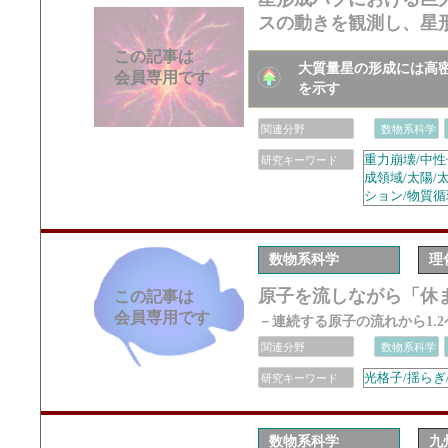
スの動きを観測し、星
この記事は
大質量星の形成には高
会員専用です
を示す
関連分野
数物系科学
重力崩壊/中性
研究キーワード
成領域/太陽/
ション/物質循
数物系科学
理
原子を流しながら「休
この記事は
会員専用です
－連続する原子の流れから1.
関連分野
数物系科学
光格子/揺らぎ
研究キーワード
数物系科学
九