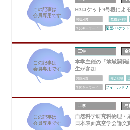
H3ロケット9号機によ
この記事は
会員専用です
関連分野
数物系科学
衛星/ロケット
研究キーワード
工学
金
本学主催の「地域開発
この記事は
生が参加
会員専用です
関連分野
複合領域
フィールドワー
研究キーワード
工学
島
自然科学研究科物理・
この記事は
日本表面真空学会論文
会員専用です