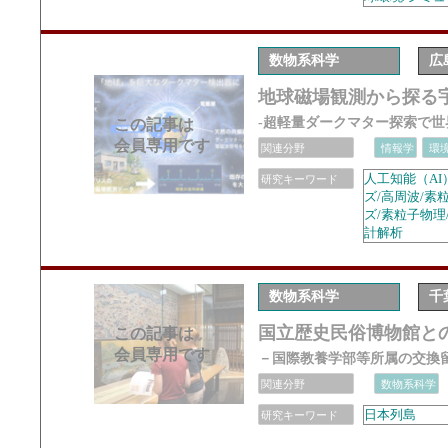
数物系科学
広
地球磁場観測から探る
-超軽量ダークマター探索で世
この記事は
会員専用です
関連分野
情報学
環
人工知能（AI
研究キーワード
ズ/高周波/素
ズ/素粒子物理
計解析
数物系科学
千
国立歴史民俗博物館と
この記事は
会員専用です
－国際教養学部等所属の交換
関連分野
数物系科学
日本列島
研究キーワード