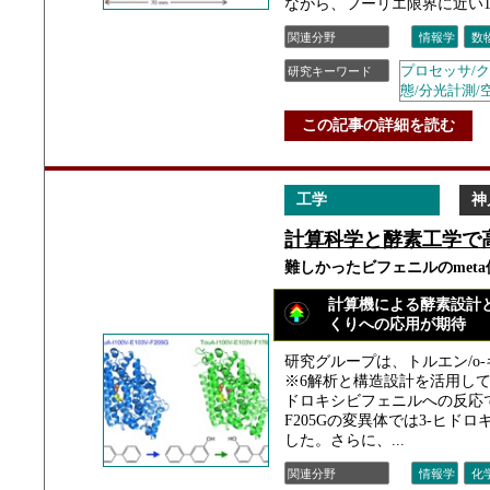
ながら、フーリエ限界に近い1.
関連分野
情報学
数
プロセッサ/ク
研究キーワード
態/分光計測/
この記事の詳細を読む
工学
神
計算科学と酵素工学で
難しかったビフェニルのmet
計算機による酵素設計
くりへの応用が期待
研究グループは、トルエン/o
※6解析と構造設計を活用して酵素
ドロキシビフェニルへの反応で100％の
F205Gの変異体では3-ヒド
した。さらに、...
関連分野
情報学
化